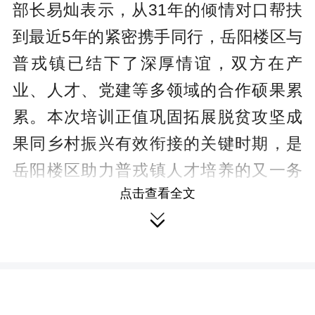
部长易灿表示，从31年的倾情对口帮扶
到最近5年的紧密携手同行，岳阳楼区与
普戎镇已结下了深厚情谊，双方在产
业、人才、党建等多领域的合作硕果累
累。本次培训正值巩固拓展脱贫攻坚成
果同乡村振兴有效衔接的关键时期，是
岳阳楼区助力普戎镇人才培养的又一务
点击查看全文
实举措，旨在为基层干部“充电赋能”，共

同谱写乡村全面振兴的新篇章。
普戎镇负责人在作开班动员时，对
岳阳楼区长期以来的无私帮扶表示衷心
感谢。要求全体学员珍惜这份“山海情