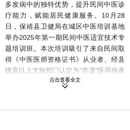
多发病中的独特优势，提升民间中医诊
疗能力，赋能居民健康服务。10月28
日，保靖县卫健局在城区中医培训基地
举办2025年第一期民间中医适宜技术专
题培训班。本次培训吸引了来自民间取
得《中医医师资格证书》从业者、经县
级及以上文旅部门认定为“非遗”医药传承
点击查看全文
人、从事民间中医诊疗工作5年以上的从

业者，共60名民间中医积极参与，现场
教学、实践氛围浓厚，反响热烈。