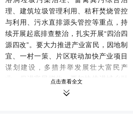
理、建筑垃圾管理利用、秸秆焚烧管控
与利用、污水直排源头管控等重点，持
续开展起底排查整治，扎实开展“四治四
源四改”。要大力推进产业富民，因地制
宜、一村一策、片区联动加快产业项目
谋划建设，多措并举发展壮大富民产
业，促进富民增收。要加快推进城乡融
点击查看全文
合发展，科学规划、统筹协调，提质集

镇建设。要以“七个一百”为抓手，积极探
索新业态新模式，推动农文旅深度融
合。要扎实推进群众身边不正之风和腐