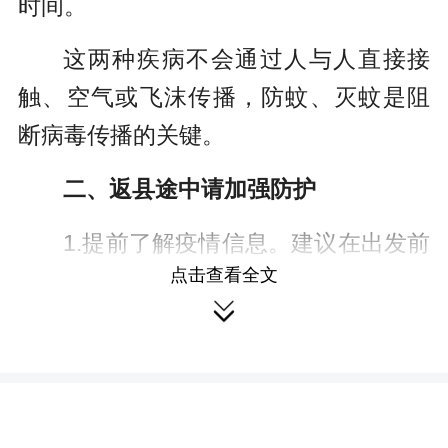
时间。
这两种疾病不会通过人与人直接接
触、空气或飞沫传播，防蚊、灭蚊是阻
断病毒传播的关键。
二、返县途中请加强防护
1.提前了解疫情信息。建议在出发前
点击查看全文
掌握目的地及沿途地区的蚊媒传染病疫

情情况，如途经或来自高风险区域，应
尤其注意防蚊。
2.做好个人防护。旅途当中尽量穿着