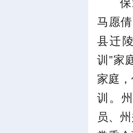
保
马愿倩
县迁
训”家
家庭，
训。
员、州