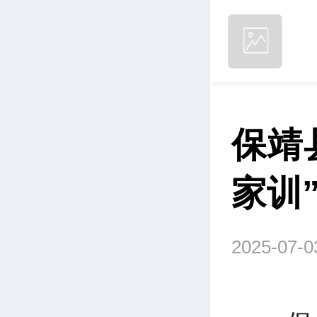
保靖
家训
2025-07-