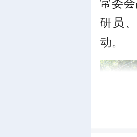
常委会
研员
动。