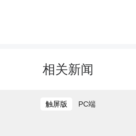
相关新闻
动开始前，保靖县夕阳红
彩的节目表演。村委会广
PC端
触屏版
民族盛装列队表演，或歌