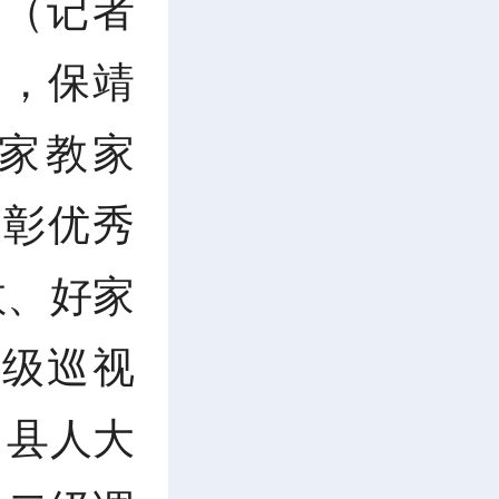
讯（
记者
日，保靖
家教家
表彰优秀
教、好家
级巡视
，县人大