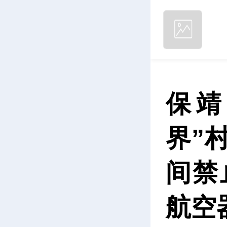
保靖
界”
间禁
航空