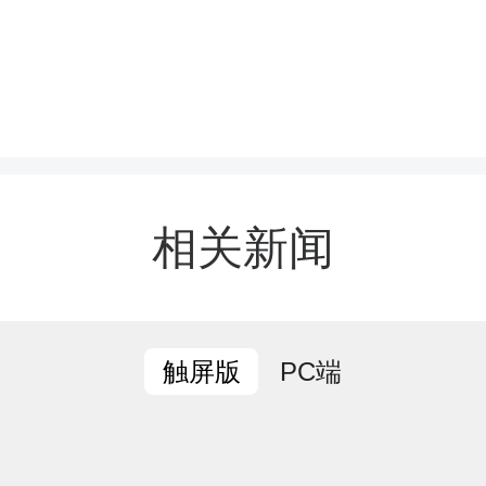
分
、禁飞区域
杨霞体育馆（茶超赛场）
相关新闻
 1000 米以
下、水平半径 
空域。
PC端
触屏版
、禁飞对象