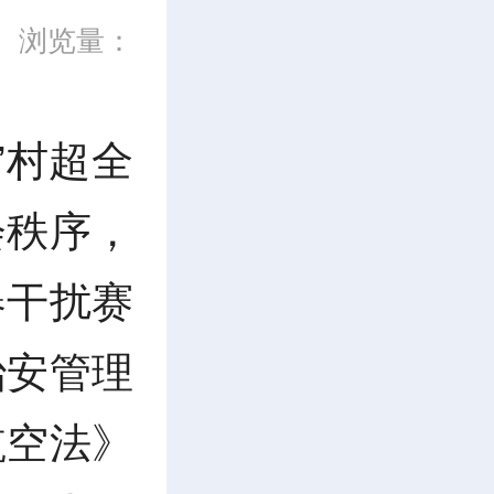
浏览量：
”村超全
会秩序，
器干扰赛
治安管理
航空法》