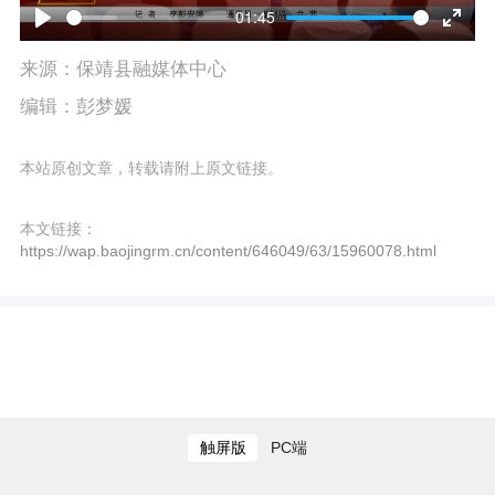
l
01:45
P
E
a
来源：保靖县融媒体中心
l
n
y
编辑：彭梦媛
a
t
y
e
本站原创文章，转载请附上原文链接。
r
本文链接：
f
https://wap.baojingrm.cn/content/646049/63/15960078.html
u
l
l
s
触屏版
PC端
c