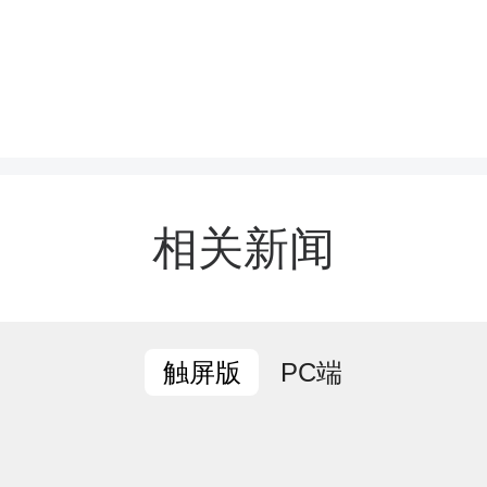
次文艺汇演节目形式丰富
深远，将国学经典、传统
、传统美德巧妙融入歌舞
相关新闻
舞蹈、才艺串烧等多种表
现立德树人的育人成果。
PC端
触屏版
古韵童声，文脉相传》以