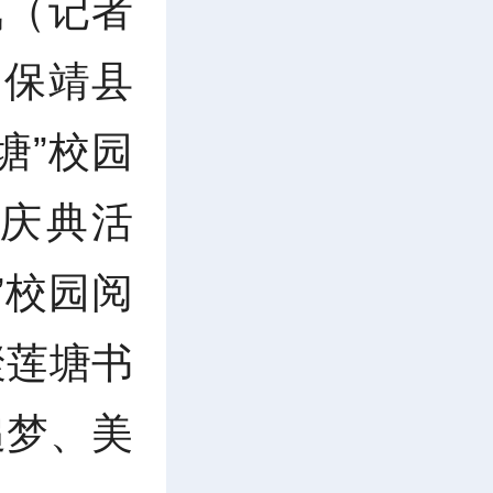
讯（记者
，保靖县
塘”校园
节庆典活
”校园阅
聚莲塘书
追梦、美