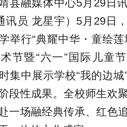
靖县融媒体中心5月29日
 通讯员 龙星宇）5月29日
学举行“典耀中华・童绘莲
术节暨“六一”国际儿童
时集中展示学校“我的边城
阶段性成果。全校师生欢
赴一场融经典传承、红色