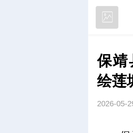
保靖
绘莲
2026-05-