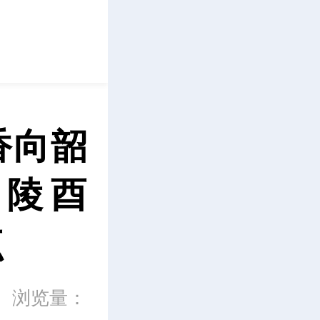
立即下载
香向韶
迁陵酉
点
浏览量：