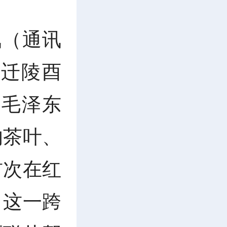
讯（通讯
“迁陵酉
山毛泽东
的茶叶、
首次在红
。这一跨