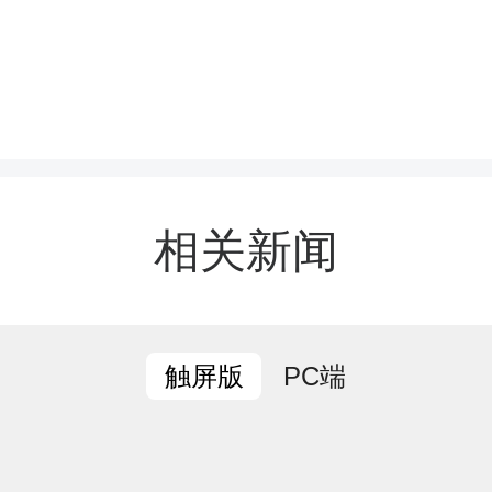
破村域壁垒，片区抱团发
振兴的鲜明路径。该镇以
相关新闻
扶为抓手，整合爹娘寨片
PC端
触屏版
六个发展单元，成立驻村
，通过“资源共享、优势