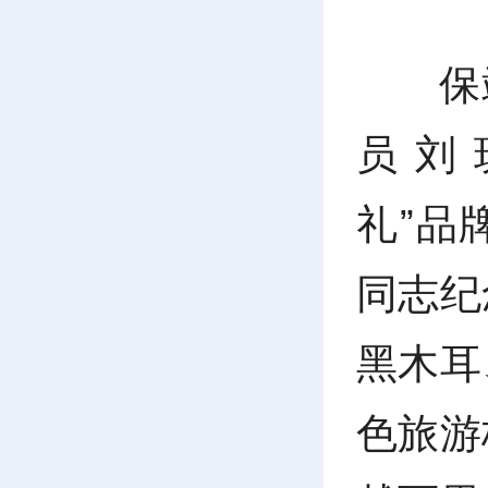
保
员 刘
礼”品
同志纪
黑木耳
色旅游