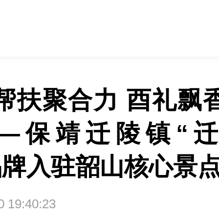
帮扶聚合力 酉礼飘
—保靖迁陵镇“
品牌入驻韶山核心景
30 19:40:23