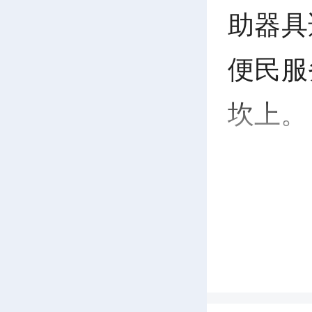
助器具
便民服
坎上。
针
综合服
善“一
户走访