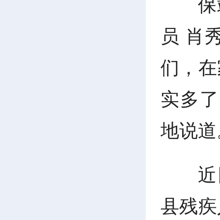
保
员 肖
们，在
实多了
地说道
近
县残疾