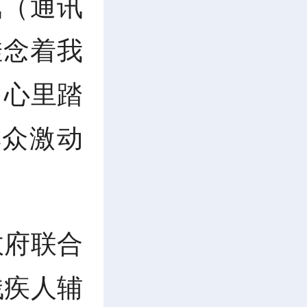
讯（通讯
挂念着我
，心里踏
群众激动
政府联合
残疾人辅