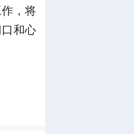
工作，将
门口和心
，镇社会
，量身完
作人员逐
人员核查