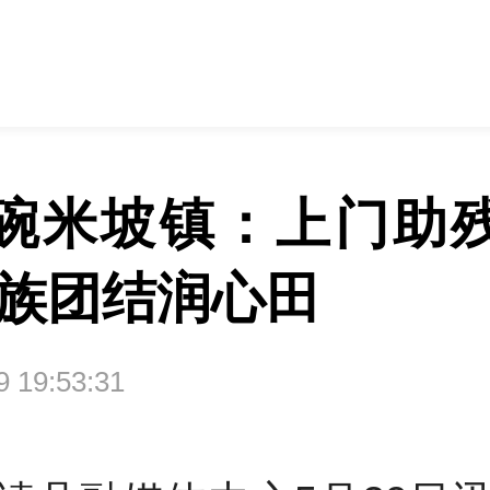
碗米坡镇：上门助
民族团结润心田
29 19:53:31