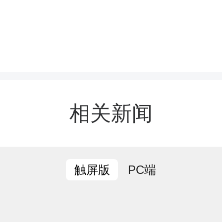
具适配情况，实地掌握他
与日常起居，认真评估辅具
保器具贴合实际需求。同
相关新闻
照残疾评定规范，结合病
验和沟通了解，对38名残
PC端
触屏版
级复核，严格依规完成等
护残疾群众的切身利益。