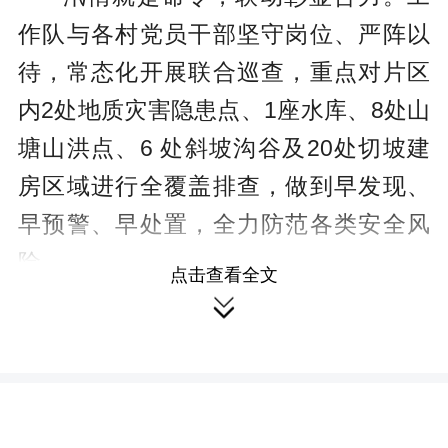
作队与各村党员干部坚守岗位、严阵以
待，常态化开展联合巡查，重点对片区
内2处地质灾害隐患点、1座水库、8处山
塘山洪点、6 处斜坡沟谷及20处切坡建
房区域进行全覆盖排查，做到早发现、
早预警、早处置，全力防范各类安全风
险。
点击查看全文

为消除道路安全隐患、保障通行顺
畅，片区迅速组织 50余名党员、志愿者
开展道路砍青除障专项行动。大家分工
协作、干劲十足，对急弯、陡坡、交叉