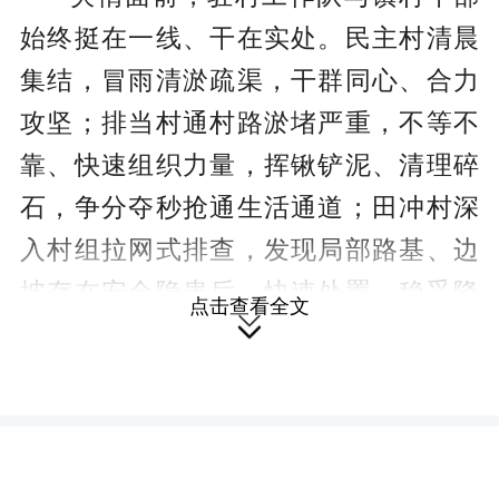
始终挺在一线、干在实处。民主村清晨
集结，冒雨清淤疏渠，干群同心、合力
攻坚；排当村通村路淤堵严重，不等不
靠、快速组织力量，挥锹铲泥、清理碎
石，争分夺秒抢通生活通道；田冲村深
入村组拉网式排查，发现局部路基、边
坡存在安全隐患后，快速处置，稳妥降
点击查看全文

低风险；白屋村全力做好雨后道路清淤
保畅，快速清理路面落石，保障群众出
行安全顺畅；舍坪村在排险同时，上门
慰问受灾群众、送去物资，暖心帮扶共