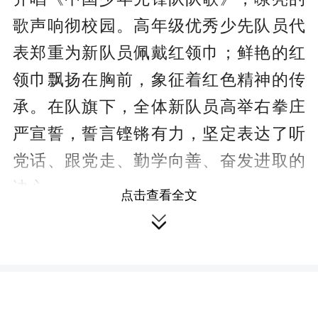
歌声响彻校园。高年级优秀少先队员代
表郑重为新队员佩戴红领巾；鲜艳的红
领巾飘扬在胸前，象征着红色精神的传
承。在队旗下，全体新队员高举右拳庄
严宣誓，誓言铿锵有力，坚定表达了听
党话、跟党走、勤学向善、奋发进取的
决心。
点击查看全文

一（2）班新队员代表发言，表示将
以少先队员标准严格要求自己，珍惜荣
誉、刻苦学习，努力争做新时代优秀少
先队员。