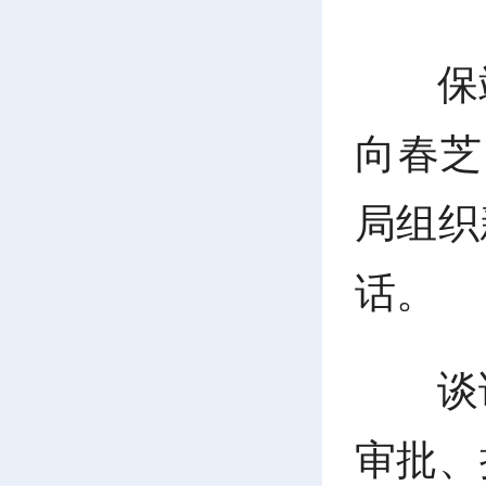
保
向春芝
局组织
话。
谈
审批、