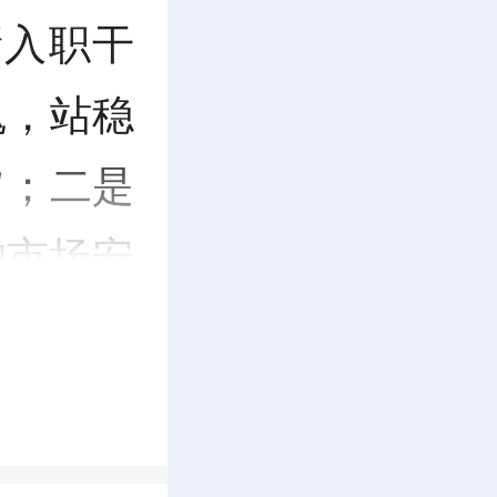
新入职干
魂，站稳
旨；二是
护市场安
，规范审
中依法用