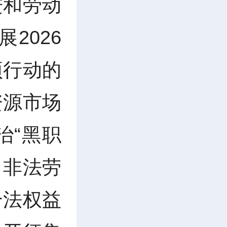
进和劳动
2026
项行动的
资源市场
治“黑职
、非法劳
合法权益