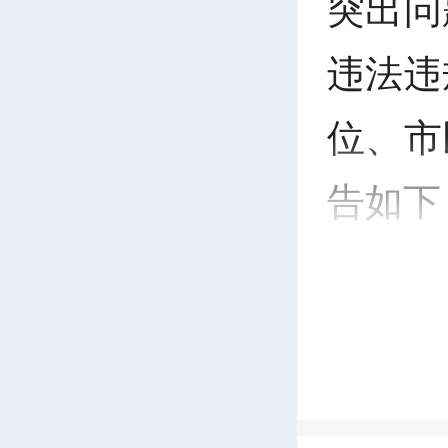
突出问
违法违
位、市
告如下
一
自
日。