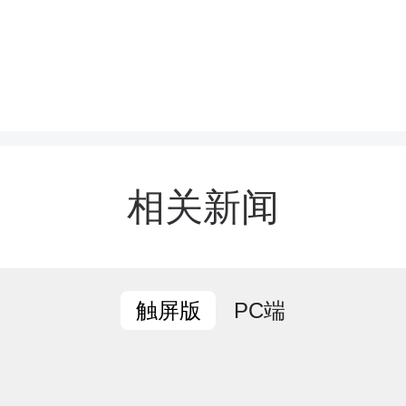
众可随时反映求职用工相
、重点征集违法违规线索
相关新闻
.非法职业中介（黑职介）
PC端
触屏版
取得人力资源服务许可证