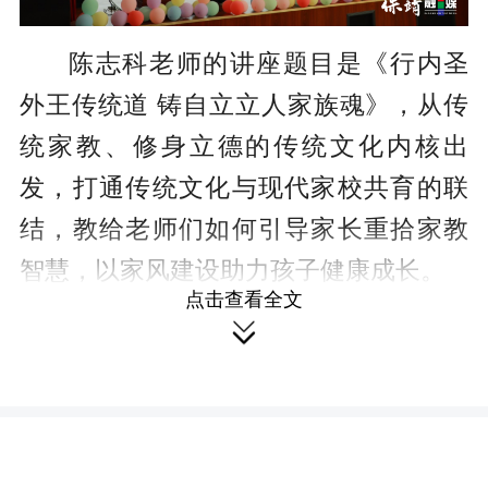
陈志科老师的讲座题目是《行内圣
外王传统道 铸自立立人家族魂》，从传
统家教、修身立德的传统文化内核出
发，打通传统文化与现代家校共育的联
结，教给老师们如何引导家长重拾家教
智慧，以家风建设助力孩子健康成长。
点击查看全文

刘慧萍老师带来的讲座是《曾国藩
的家教智慧》，带领大家一同走进曾氏
六代人才绵延的故事，从中领略曾国藩
的家教智慧，体会孝友传家、勤俭持身