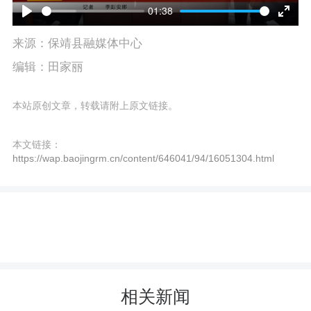
l
01:38
P
E
a
来源：保靖县融媒体中心
l
n
y
编辑：田家丽
a
t
y
e
本站原创文章，转载请附上原文链接。
r
本文链接：
f
https://wap.baojingrm.cn/content/646041/94/16051304.html
u
l
l
s
c
相关新闻