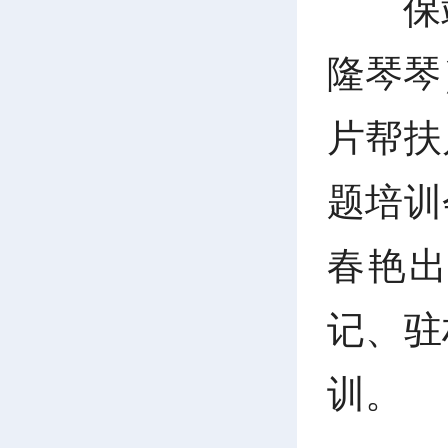
保
隆琴琴
片帮扶
题培训
春艳
记、驻
训。