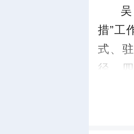
吴
措”工作
式、
径，
课，结
活案例
把问题