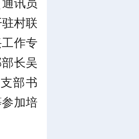
（通讯员
开驻村联
兴工作专
部部长吴
支部书
等参加培