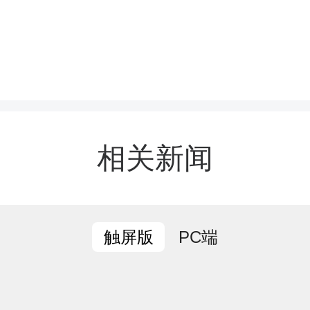
训人员纷纷表示，此次培
容务实，既深化了对片区
重要意义的认识，又掌握了
相关新闻
团发展的实操方法。
一步，复兴镇将常态化开
PC端
触屏版
作调度，健全片区联动机