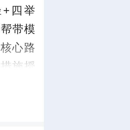
+四举
N”帮带模
核心路
措施授
兴”等鲜
教到位、