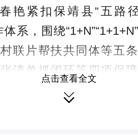
春艳紧扣保靖县“五路径
体系，围绕“1+N”“1+1+
驻村联片帮扶共同体等五条
四张清单抓闭环等四项保障
点击查看全文

合凤巢山片区“6村抱团共
，把政策讲透彻、把方法
点明白。