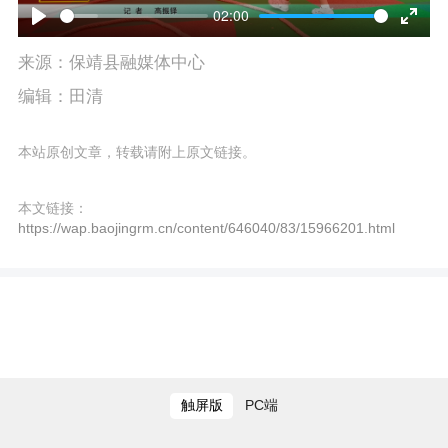
l
02:00
P
E
a
来源：保靖县融媒体中心
l
n
y
编辑：田清
a
t
y
e
本站原创文章，转载请附上原文链接。
r
本文链接：
f
https://wap.baojingrm.cn/content/646040/83/15966201.html
u
l
l
s
触屏版
PC端
c