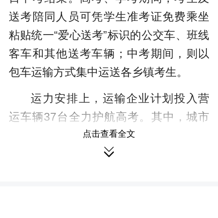
送考陪同人员可凭学生准考证免费乘坐
粘贴统一“爱心送考”标识的公交车、班线
客车和其他送考车辆；中考期间，则以
包车运输方式集中运送各乡镇考生。
运力安排上，运输企业计划投入营
运车辆37台全力护航高考。其中，城市
公交车33台，应急送考租赁小车4台。值
点击查看全文

得关注的是，今年将增开5条“爱心送
考”公交专线，分别从蓝波湾、南通花
园、桐木棋、网红桥等不同方向直通思
源学校考点，每条专线配备随车安全