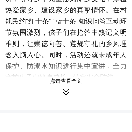
热爱家乡、建设家乡的真挚情怀。在村
规民约“红十条” “蓝十条”知识问答互动环
节氛围激烈，孩子们在抢答中熟记文明
准则，让崇德向善、遵规守礼的乡风理
念入脑入心。同时，活动还就未成年人
保护、防溺水知识进行集中宣讲，全力
守护孩子们健康成长，筑牢安全防线。
点击查看全文

此次活动将乡土教育、乡风培育及
安全教育融为一体，既丰富了节日生
活，也以童心传家风、以家风促村风，
进一步夯实了甘溪村乡风文明建设根