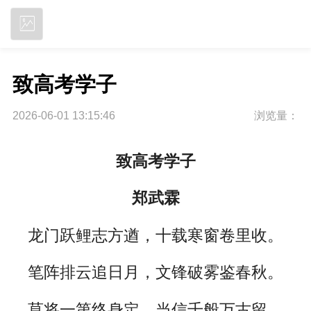
立即下载
致高考学子
2026-06-01 13:15:46
浏览量：
致高考学子
郑武霖
龙门跃鲤志方遒，十载寒窗卷里收。
笔阵排云追日月，文锋破雾鉴春秋。
莫将一第终身定，当信千般万古留。