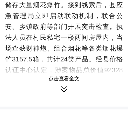
储存大量烟花爆竹。接到线索后，县应
急管理局立即启动联动机制，联合公
安、乡镇政府等部门开展突击检查。执
法人员在村民私宅一楼两间房屋内，当
场查获财神炮、组合烟花等各类烟花爆
竹3157.5箱，共计24类产品。经县价格
认证中心认定，涉案物品总价值92328
点击查看全文
元。

【案情深挖・违法事实确凿】
经查，当事人舒某曾于2021年办理
过烟花爆竹零售许可证，但该证已于